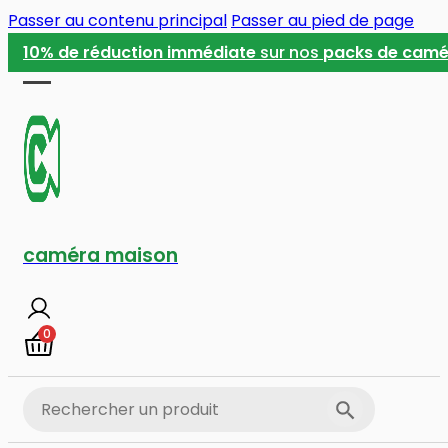
Passer au contenu principal
Passer au pied de page
10% de réduction immédiate
sur nos
packs de camé
caméra maison
0
Search
Search Button
for: