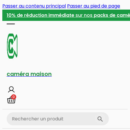
Passer au contenu principal
Passer au pied de page
10% de réduction immédiate
sur nos
packs de camé
caméra maison
0
Search
Search Button
for: